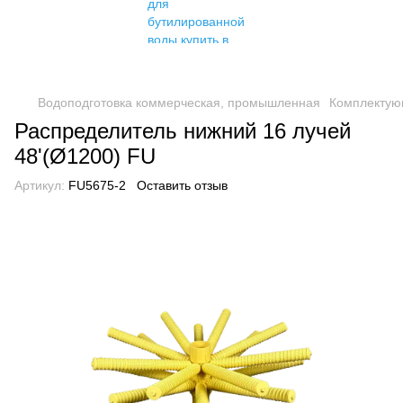
Водоподготовка коммерческая, промышленная
Комплектую
Распределитель нижний 16 лучей
48'(Ø1200) FU
Артикул:
FU5675-2
Оставить отзыв