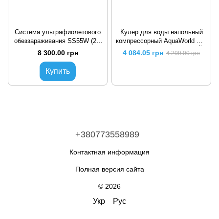
Система ультрафиолетового
Кулер для воды напольный
обеззараживания SS55W (2.7
компрессорный AquaWorld HC-
куб/ч. подкл 3/4')
98L Black УЦЕНКА НОВЫЙ
8 300.00 грн
4 084.05 грн
4 299.00 грн
(C0000001503)
Купить
+380773558989
Контактная информация
Полная версия сайта
© 2026
Укр
Рус