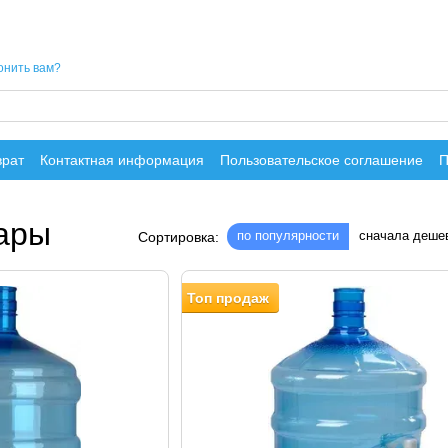
онить вам?
врат
Контактная информация
Пользовательское соглашение
П
уары
по популярности
сначала деше
Сортировка:
Топ продаж