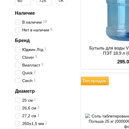
OK
Наличие
19
В наличии
6
Нет в наличии
Бренд
Бутыль для воды 
1
Юджин Лтд
ПЭТ 18,9 л 
3
Clover
295.
3
Виапласт
2
Quick
1
Ciech
Топ продаж
Диаметр
1
25 см
2
26,6 см
1
27,2 см
1
260±1,5 мм