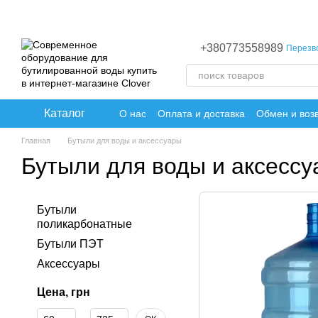
Перейти к основному контенту
+380773558989
Перезв
Каталог
О нас
Оплата и доставка
Обмен и воз
Главная
Бутыли для воды и аксессуары
Бутыли для воды и аксесс
Бутыли
поликарбонатные
Бутыли ПЭТ
Аксессуары
Цена, грн
От Цена, грн
До Цена, грн