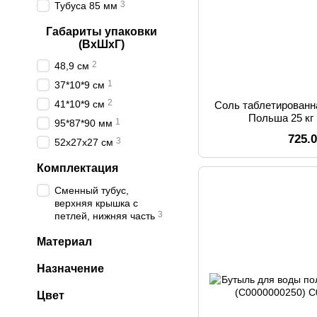
3
Тубуса 85 мм
Габариты упаковки
(ВхШхГ)
2
48,9 см
1
37*10*9 см
2
41*10*9 см
Соль таблетированн
Польша 25 кг
1
95*87*90 мм
725.
3
52х27х27 см
Комплектация
Сменный тубус,
верхняя крышка с
3
петлей, нижняя часть
Материал
Назначение
Цвет