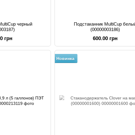
MultiCup черный
Подстаканник MultiCup белы
003187)
(00000003186)
00 грн
600.00 грн
Новинка