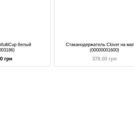
MultiCup белый
Стаканодержатель Clover на маг
003186)
(00000001600)
00 грн
378.00 грн