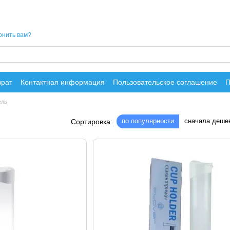
онить вам?
врат
Контактная информация
Пользовательское соглашение
П
ель
по популярности
сначала деше
Сортировка: