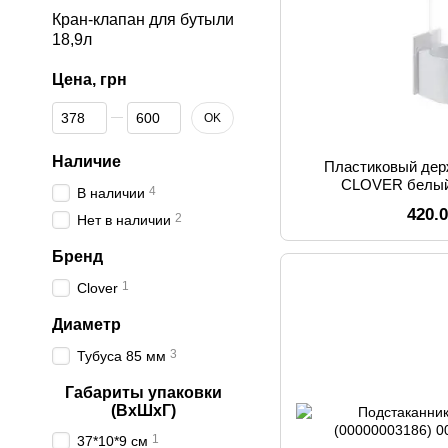
Кран-клапан для бутыли
18,9л
Цена, грн
От Цена, грн
До Цена, грн
OK
Наличие
Пластиковый дер
CLOVER белый
4
В наличии
(C0000
420.
2
Нет в наличии
Бренд
1
Clover
Диаметр
3
Тубуса 85 мм
Габариты упаковки
(ВхШхГ)
1
37*10*9 см