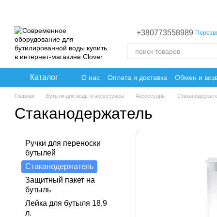
Перейти к основному контенту
+380773558989
Перезв
Каталог
О нас
Оплата и доставка
Обмен и воз
Главная
Бутыли для воды и аксессуары
Аксессуары
Стаканодержат
Стаканодержатель
Ручки для переноски
бутылей
Стаканодержатель
Защитный пакет на
бутыль
Лейка для бутыля 18,9
л.