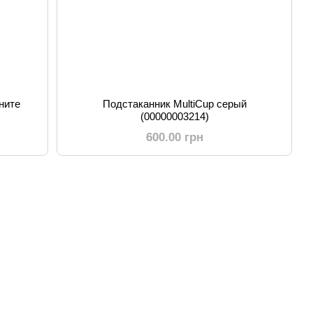
ните
Подстаканник MultiCup серый
(00000003214)
600.00 грн