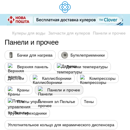
Кулеры для воды
Запчасти для кулеров
Панели и прочее
Панели и прочее
Бачки для нагрева
Бутелеприемники
Верхняя панель
Датчики температуры
Дисплеи
Каплисборники
Компрессоры
Краны
Панели и прочее
Платы управления эл Пельтье
Тены
Трубки переходники
Уплотнительное кольцо для керамического диспенсера