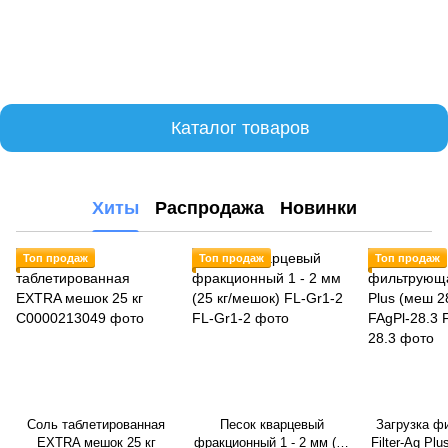
Каталог товаров
Хиты
Распродажа
Новинки
Топ продаж
Топ продаж
Топ продаж
Соль таблетированная
Песок кварцевый
Загрузка ф
EXTRA мешок 25 кг
фракционный 1 - 2 мм (25
Filter-Ag Plu