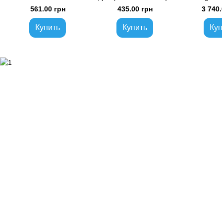
кг/мешок) FL-Gr1-2
FL-FAg
561.00 грн
435.00 грн
3 740.
Купить
Купить
Куп