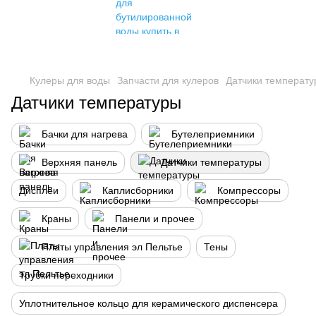
Кулеры для воды
Запчасти для кулеров
Датчики температу
Датчики температуры
Бачки для нагрева
Бутелеприемники
Верхняя панель
Датчики температуры
Дисплеи
Каплисборники
Компрессоры
Краны
Панели и прочее
Платы управления эл Пельтье
Тены
Трубки переходники
Уплотнительное кольцо для керамического диспенсера