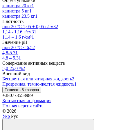
Форма упаковки
канистра 20 кг
1
канистра 5 кг
1
канистра 23.5 кг
1
Плотность
при 20 °С 1,05 ± 0,05 г/см3
2
1,14 - 1,16 г/см3
1
1,14 – 1,6 г/см³
1
Значение рН
при 20 °С ≤ 6,5
2
4,8-5,3
1
4,8 – 5,3
1
Содержание активных веществ
5,0-25,0 %
2
Внешний вид
Бесцветная или янтарная жидкость
2
Прозрачная, темно-желтая жидкость
1
Показать 5 товаров
+380773558989
Контактная информация
Полная версия сайта
© 2026
Укр
Рус