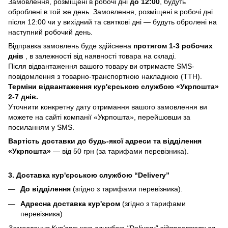
Замовлення, розміщені в робочі дні
до 12:00
, будуть
оброблені в той же день. Замовлення, розміщені в робочі дні
після 12:00 чи у вихідний та святкові дні — будуть обролені на
наступний робочий день.
Відправка замовлень буде здійснена
протягом 1-3 робочих
днів
, в залежності від наявності товара на складі.
Після відвантаження вашого товару ви отримаєте SMS-
повідомлення з товарно-транспортною накладною (ТТН).
Терміни відвантаження кур'єрською службою «Укрпошта»
2-7 днів.
Уточнити конкретну дату отримання вашого замовлення ви
можете на сайті компанії «Укрпошта», перейшовши за
посиланням у SMS.
Вартість доставки до будь-якої адреси та відділення
«Укрпошта»
— від 50 грн (за тарифами перевізника).
3. Доставка кур'єрською службою
“Delivery”
До відділення
(згідно з тарифами перевізника).
Адресна доставка кур'єром
(згідно з тарифами
перевізника)
Замовлення Кур'єрською службою "Delivery" відправляються