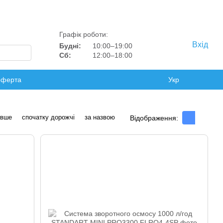
Графік роботи:
Вхід
Будні:
10:00–19:00
Сб:
12:00–18:00
оферта
Укр
евше
спочатку дорожчі
за назвою
Відображення: