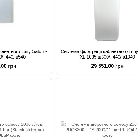
бінетного типу Saturn-
Система фільтрації кабінетного типу
/ г440/ в540
XL 1035 ш300/ г440/ в1040
.00 грн
29 551.00 грн