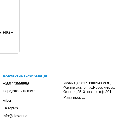
AS HIGH
Контактна інформація
+380773558989
Україна, 03027, Київська обл.,
Фастівський р-н, с.Новосілки, вул.
Передзвонити вам?
Озерна, 25, 3 поверх, оф. 301
Мапа проїзду
Viber
Telegram
info@clover.ua