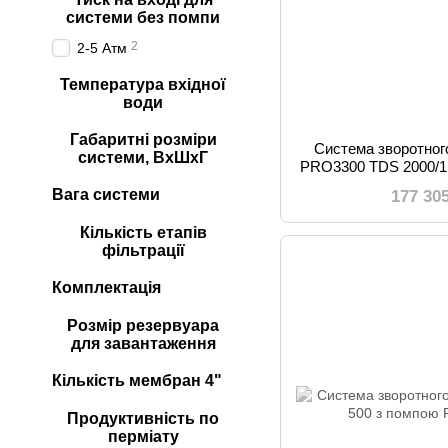
системи без помпи
2
2-5 Атм
Температура вхідної
води
Габаритні розміри
Система зворотног
системи, ВхШхГ
PRO3300 TDS 2000/11 
Вага системи
177 30
Кількість етапів
фільтрації
Комплектація
Розмір резервуара
для завантаження
Кількість мембран 4"
Продуктивність по
перміату