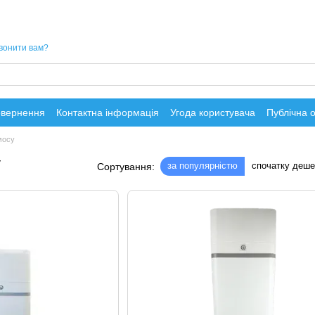
вонити вам?
овернення
Контактна інформація
Угода користувача
Публічна 
мосу
у
за популярністю
спочатку деш
Сортування: