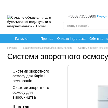
Перейти до основного контенту
+380773558989
Передз
Каталог
Про нас
Оплата і доставка
Обмін та п
Головна
Водопідготовка комерційна, промислова
Системи зворотного ос
Системи зворотного осмос
Системи зворотного
осмосу для барів і
ресторанів
Системи зворотного
осмосу для
виробництва
Ціна, грн