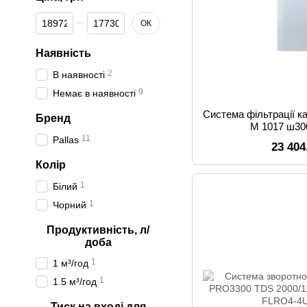
Від Ціна, грн
До Ціна, грн
ОК
Наявність
2
В наявності
9
Немає в наявності
Система фільтрації ка
Бренд
M 1017 ш300
11
Pallas
23 404
Колір
1
Білий
1
Чорний
Продуктивність, л/
доба
1
1 м³/год
1
1.5 м³/год
Тиск на вході для