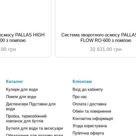
 осмосу PALLAS HIGH
Система зворотного осмосу PALL
00 з помпою
FLOW RO-600 з помпою
.00 грн
32 631.00 грн
Каталог
Клієнтам
Кулери для води
Вхід до кабінету
Помпи для води
Про нас
Диспенсери Підставки для
Оплата і доставка
води
Обмін та повернення
Пробка, термозбіжний
Контактна інформація
ковпачок для бутлів
Угода користувача
Бутиля для води та аксесуари
Публічна оферта
Обладнання для розливу води