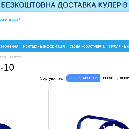
вонити вам?
овернення
Контактна інформація
Угода користувача
Публічна 
в 0,5-10 літрів
5-10
за популярністю
спочатку деш
Сортування: