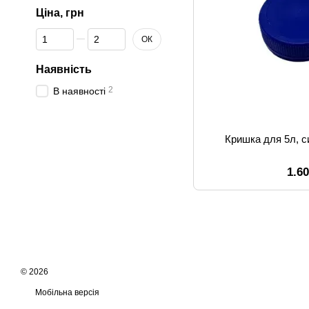
Ціна, грн
Від Ціна, грн
До Ціна, грн
ОК
Наявність
2
В наявності
Кришка для 5л, с
1.6
© 2026
Мобільна версія