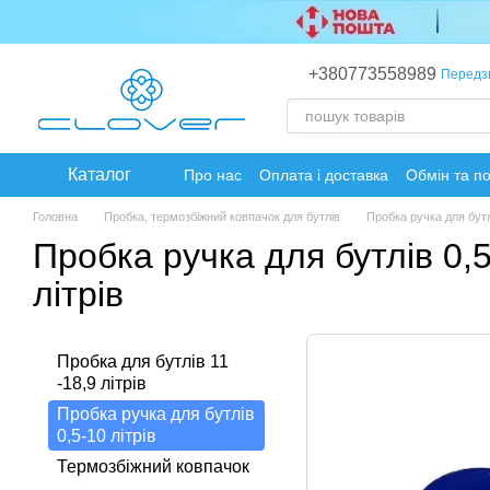
Перейти до основного контенту
+380773558989
Передз
Каталог
Про нас
Оплата і доставка
Обмін та п
Головна
Пробка, термозбіжний ковпачок для бутлів
Пробка ручка для бутлі
Пробка ручка для бутлів 0,
літрів
Пробка для бутлів 11
-18,9 літрів
Пробка ручка для бутлів
0,5-10 літрів
Термозбіжний ковпачок