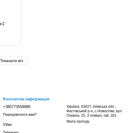
x1'
Показати всі
Контактна інформація
+380773558989
Україна, 03027, Київська обл.,
Фастівський р-н, с.Новосілки, вул.
Передзвонити вам?
Озерна, 25, 3 поверх, оф. 301
Мапа проїзду
Viber
Telegram