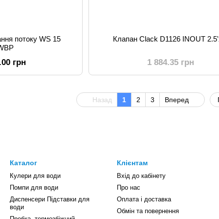
ання потоку WS 15
Клапан Clack D1126 INOUT 2.5'
WBP
.00 грн
1 884.35 грн
Назад
1
2
3
Вперед
Каталог
Клієнтам
Кулери для води
Вхід до кабінету
Помпи для води
Про нас
Диспенсери Підставки для
Оплата і доставка
води
Обмін та повернення
Пробка, термозбіжний