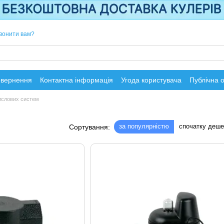
вонити вам?
овернення
Контактна інформація
Угода користувача
Публічна 
ислових систем
за популярністю
спочатку деш
Сортування: