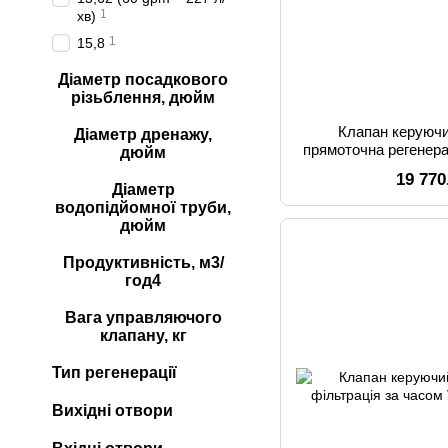
1
хв)
1
15,8
Діаметр посадкового
різьблення, дюйм
Клапан керуючи
Діаметр дренажу,
прямоточна регенера
дюйм
19 770
Діаметр
водопідйомної труби,
дюйм
Продуктивність, м3/
год4
Вага управляючого
клапану, кг
Тип регенерації
Вихідні отвори