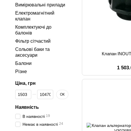
Вимірювальні прилади
Електромагнітний
клапан
Комплектуючі до
балонів
Фільтр сітчастий
Сольові баки та
Клапан INOUT 
аксесуари
Балони
1 503
Різне
Ціна, грн
Від Ціна, грн
До Ціна, грн
ОК
Наявність
19
В наявності
24
Немає в наявності