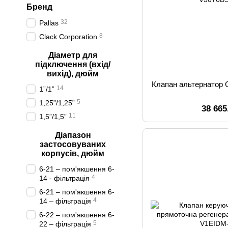
Бренд
32
Pallas
8
Clack Corporation
Діаметр для
підключення (вхід/
вихід), дюйм
Клапан альтернатор
14
1”/1”
5
1,25”/1,25”
38 665
11
1,5”/1,5”
Діапазон
застосовуваних
корпусів, дюйм
6-21 – пом'якшення 6-
4
14 - фільтрація
6-21 – пом'якшення 6-
4
14 – фільтрація
6-22 – пом'якшення 6-
5
22 – фільтрація