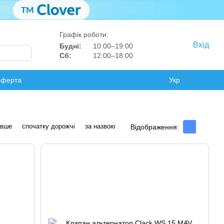
Графік роботи:
Вхід
Будні:
10:00–19:00
Сб:
12:00–18:00
оферта
Укр
евше
спочатку дорожчі
за назвою
Відображення: