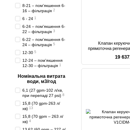
8-21 – пом'якшення 6-
2
16 – фільтрація
1
6 - 24
6-24 – пом'якшення 6-
3
22 – фільтрація
6-22 – пом'якшення 6-
Клапан керуючи
5
24 – фільтрація
прямоточна регенера
5
12-30
19 637
12-24 – пом'якшення
1
12-30 – фільтрація
Номінальна витрата
води, м3/год
6,1 (27 gpm-102 л/хв,
8
при перепаді 27 psi)
15,8 (70 gpm-263 л/
13
хв)
15,8 (70 gpm – 263 л/
4
хв)
13,62 (60 gpm – 227 л/