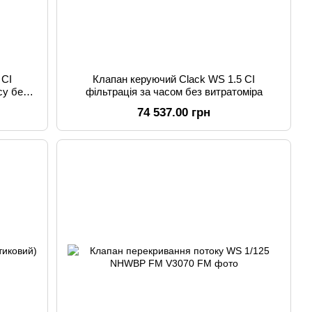
 CI
Клапан керуючий Clack WS 1.5 CI
су без
фільтрація за часом без витратоміра
74 537.00 грн