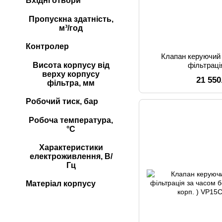
Вхідні отвори
Пропускна здатність,
м³/год
Контролер
Клапан керуючий
Висота корпусу від
фільтраці
верху корпусу
21 550
фільтра, мм
Робочий тиск, бар
Робоча температура,
°С
Характеристики
електроживлення, В/
Гц
Матеріал корпусу