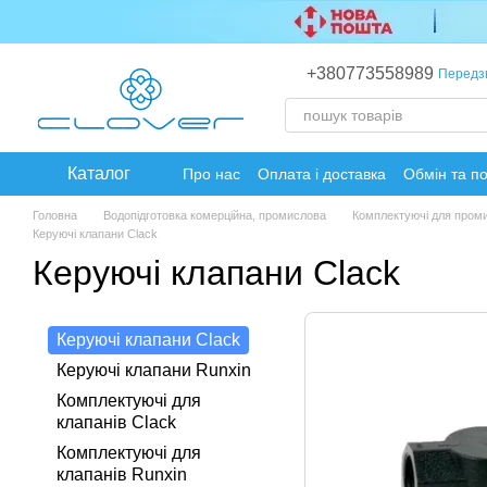
Перейти до основного контенту
+380773558989
Передз
Каталог
Про нас
Оплата і доставка
Обмін та п
Головна
Водопідготовка комерційна, промислова
Комплектуючі для пром
Керуючі клапани Clack
Керуючі клапани Clack
Керуючі клапани Clack
Керуючі клапани Runxin
Комплектуючі для
клапанів Clack
Комплектуючі для
клапанів Runxin