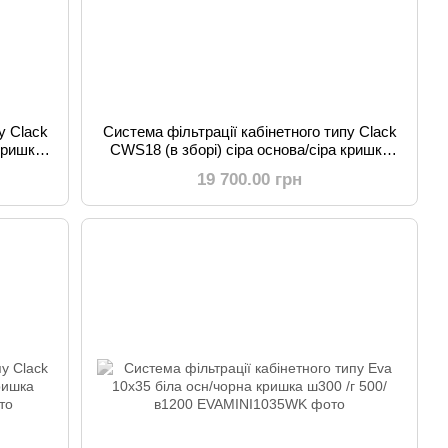
у Clack
Система фільтрації кабінетного типу Clack
кришка
CWS18 (в зборі) сіра основа/сіра кришка
ш350/ г520/ в705
19 700.00 грн