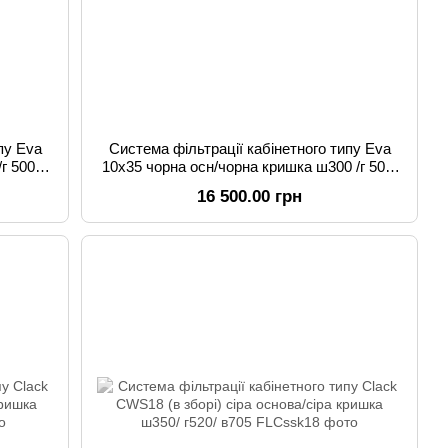
пу Eva
Система фільтрації кабінетного типу Eva
г 500/
10x35 чорна осн/чорна кришка ш300 /г 500/
в1200
16 500.00 грн