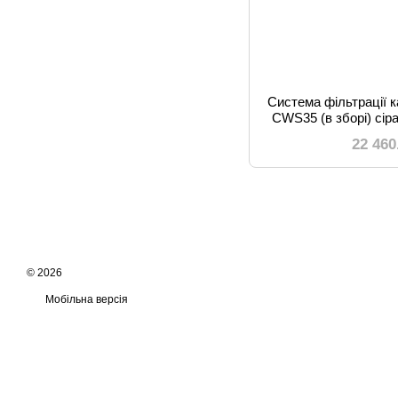
Система фільтрації к
CWS35 (в зборі) сір
ш350/ г5
22 460
© 2026
Мобільна версія