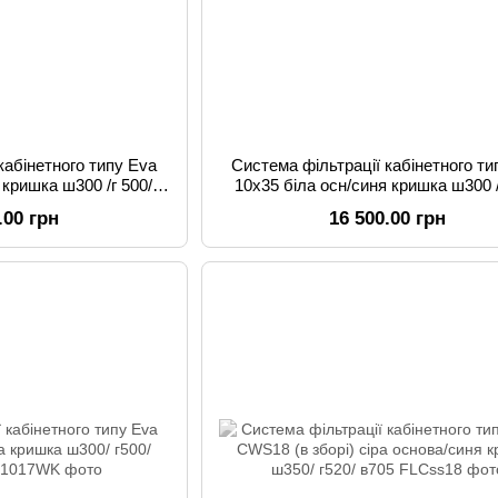
кабінетного типу Eva
Система фільтрації кабінетного ти
 кришка ш300 /г 500/
10x35 біла осн/синя кришка ш300 /
200
в1200
.00 грн
16 500.00 грн