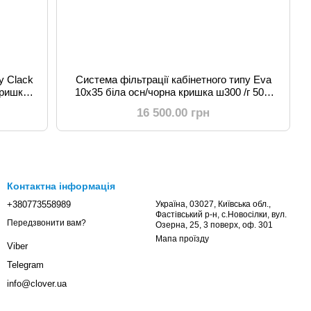
у Clack
Система фільтрації кабінетного типу Eva
кришка
10x35 біла осн/чорна кришка ш300 /г 500/
в1200
16 500.00 грн
Контактна інформація
+380773558989
Україна, 03027, Київська обл.,
Фастівський р-н, с.Новосілки, вул.
Передзвонити вам?
Озерна, 25, 3 поверх, оф. 301
Мапа проїзду
Viber
Telegram
info@clover.ua