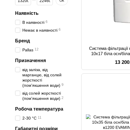
ОК
Наявність
6
В наявності
6
Немає в наявності
Бренд
Система фільтрації 
12
Pallas
10x17 біла осн/біл
в
Призначення
13 200
від заліза, від
марганцю, від солей
жорсткості
9
(пом'якшення води)
від солей жорсткості
2
(пом'якшення води)
Робоча температура
11
2-30 °C
Габаритні розміри