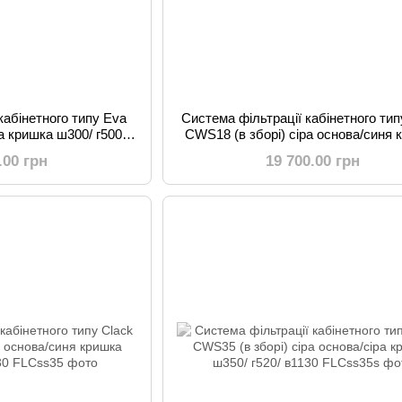
кабінетного типу Eva
Система фільтрації кабінетного тип
а кришка ш300/ г500/
CWS18 (в зборі) сіра основа/синя 
741
ш350/ г520/ в705
.00 грн
19 700.00 грн