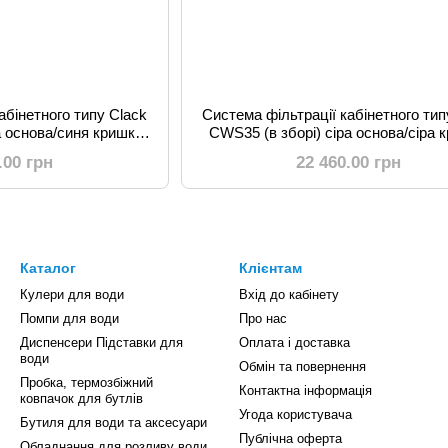
абінетного типу Clack
Система фільтрації кабінетного тип
а основа/синя кришка
CWS35 (в зборі) сіра основа/сіра 
20/ в1130
ш350/ г520/ в1130
.00 грн
22 460.00 грн
Каталог
Клієнтам
Кулери для води
Вхід до кабінету
Помпи для води
Про нас
Диспенсери Підставки для
Оплата і доставка
води
Обмін та повернення
Пробка, термозбіжний
Контактна інформація
ковпачок для бутлів
Угода користувача
Бутиля для води та аксесуари
Публічна оферта
Обладнання для розливу води