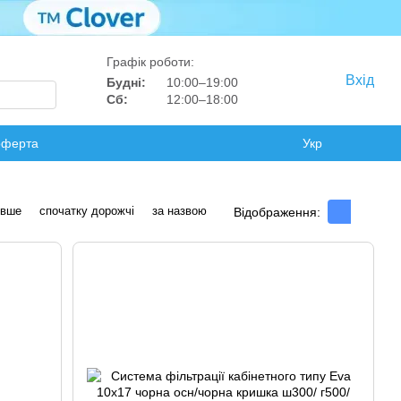
Графік роботи:
Вхід
Будні:
10:00–19:00
Сб:
12:00–18:00
оферта
Укр
евше
спочатку дорожчі
за назвою
Відображення: