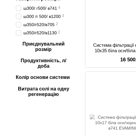
4
ш300/ г500/ в741
3
ш300 /г 500/ в1200
2
ш350/г520/в705
2
ш350/г520/в1130
Приєднувальний
Система фільтрації 
розмір
10x35 біла осн/біла
в1
16 500
Продуктивність, л/
доба
Колір основи системи
Витрата солі на одну
регенерацію