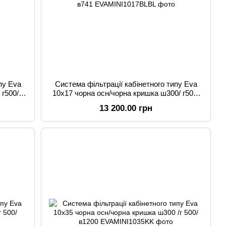
пу Eva
Система фільтрації кабінетного типу Eva
 г500/
10x17 чорна осн/чорна кришка ш300/ г500/
в741
13 200.00 грн