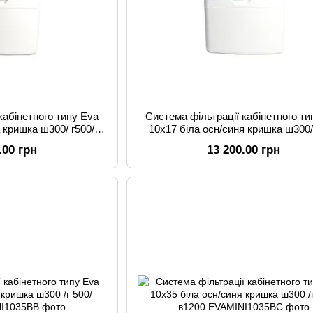
кабінетного типу Eva
Система фільтрації кабінетного ти
а кришка ш300/ г500/
10x17 біла осн/синя кришка ш300/
741
в741
.00 грн
13 200.00 грн