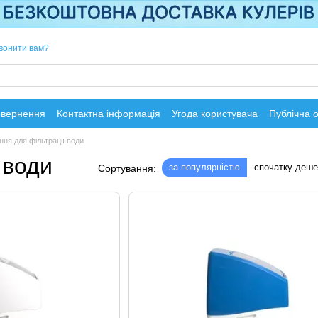
вонити вам?
овернення
Контактна інформація
Угода користувача
Публічна 
ня для фільтрації води
 води
за популярністю
спочатку деш
Сортування: