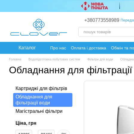
Перейти до основного контенту
+380773558989
Передз
Каталог
Про нас
Оплата і доставка
Обмін та п
Головна
Водопідготовка побутових систем
Фільтри для води
Обладнан
Обладнання для фільтрації
Картриджі для фільтрів
Обладнання для
фільтрації води
Магістральні фільтри
Ціна, грн
Від Ціна, грн
До Ціна, грн