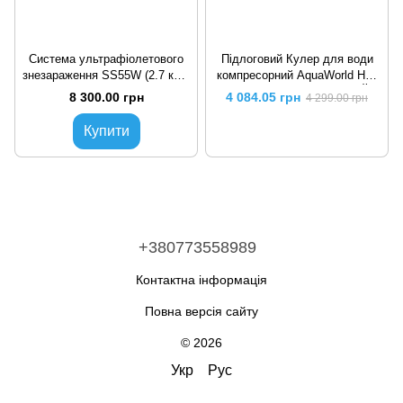
Система ультрафіолетового
Підлоговий Кулер для води
знезараження SS55W (2.7 куб/
компресорний AquaWorld HC-
г. підкл 3/4')
98L Black УЦІНКА НОВИЙ
8 300.00 грн
4 084.05 грн
4 299.00 грн
(C0000001503)
Купити
+380773558989
Контактна інформація
Повна версія сайту
© 2026
Укр
Рус