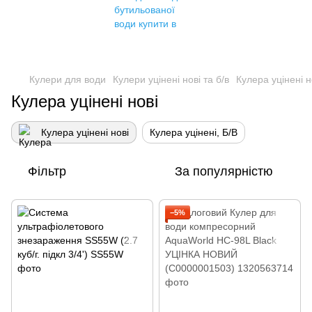
Кулери для води
Кулери уцінені нові та б/в
Кулера уцінені н
Кулера уцінені нові
Кулера уцінені нові
Кулера уцінені, Б/В
Фільтр
За популярністю
−5%