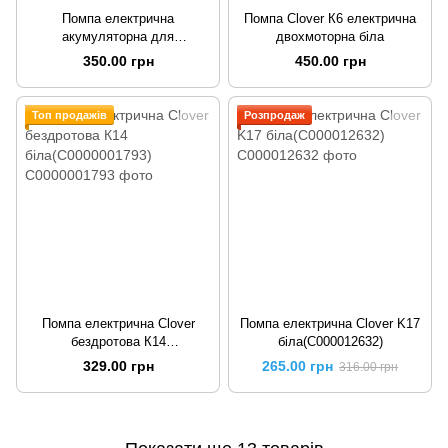
Помпа електрична
Помпа Clover К6 електрична
акумуляторна для
двохмоторна біла
бутильованої води Clover E3
350.00 грн
450.00 грн
White
Топ продажів
Розпродаж
Помпа електрична Clover
Помпа електрична Clover K17
бездротова К14
біла(C000012632)
біла(C0000001793)
329.00 грн
265.00 грн
316.00 грн