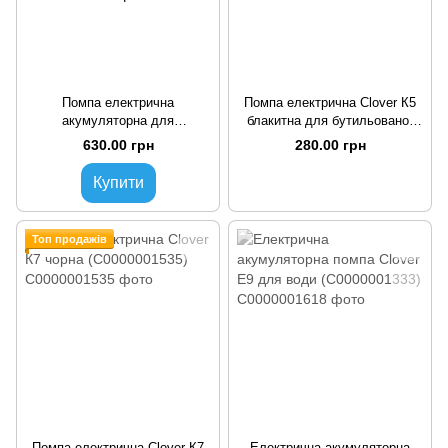
Помпа електрична
Помпа електрична Clover К5
акумуляторна для
блакитна для бутильованої
бутильованої води Clover К12
води (C0000001620)
630.00 грн
280.00 грн
Silver сріблястий з чорними
вставками
Купити
Топ продажів
Помпа електрична Clover К7
Електрична акумуляторна