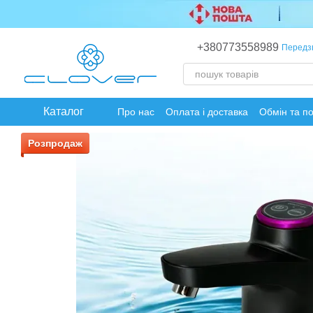
Перейти до основного контенту
+380773558989
Передз
Каталог
Про нас
Оплата і доставка
Обмін та п
Розпродаж