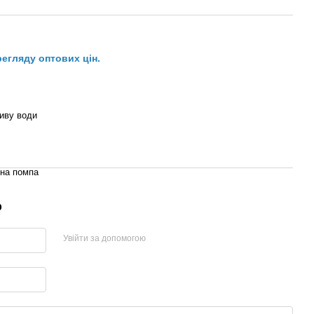
регляду оптових цін.
иву води
на помпа
р
Увійти за допомогою