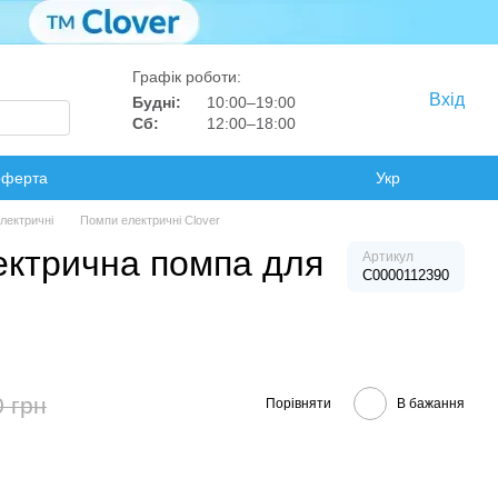
Графік роботи:
Вхід
Будні:
10:00–19:00
Сб:
12:00–18:00
оферта
Укр
лектричні
Помпи електричні Clover
ектрична помпа для
Артикул
C0000112390
0 грн
Порівняти
В бажання