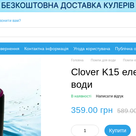
вонити вам?
овернення
Контактна інформація
Угода користувача
Публічна 
Головна
Помпи для води
Помпи е
Clover K15 ел
води
В наявності
Написати відгук
359.00 грн
589.0
Купити