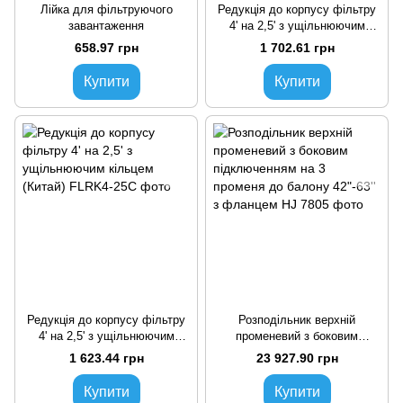
Лійка для фільтруючого
Редукція до корпусу фільтру
завантаження
4' на 2,5' з ущільнюючим
кільцем
658.97 грн
1 702.61 грн
Купити
Купити
Редукція до корпусу фільтру
Розподільник верхній
4' на 2,5' з ущільнюючим
променевий з боковим
кільцем (Китай)
підключенням на 3 променя
1 623.44 грн
23 927.90 грн
до балону 42"-63'' з фланцем
Купити
Купити