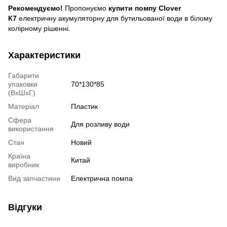
Рекомендуємо!
Пропонуємо
купити помпу Clover
К7
електричну акумуляторну для бутильованої води
в білому
колірному рішенні.
Характеристики
Габарити
упаковки
70*130*85
(ВхШхГ)
Матеріал
Пластик
Сфера
Для розливу води
використання
Стан
Новий
Країна
Китай
виробник
Вид запчастини
Електрична помпа
Відгуки