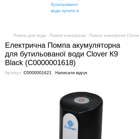
Помпи для води
Помпи електричні
Помпи електричні Clove
Електрична Помпа акумуляторна
для бутильованої води Clover К9
Black (C0000001618)
Артикул:
C0000001621
Написати відгук