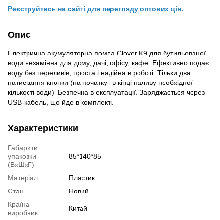
Реєструйтесь на сайті для перегляду оптових цін.
Опис
Електрична акумуляторна помпа Clover K9 для бутильованої
води незамінна для дому, дачі, офісу, кафе. Ефективно подає
воду без переливів, проста і надійна в роботі. Тільки два
натискання кнопки (на початку і в кінці наливу необхідної
кількості води). Безпечна в експлуатації. Заряджається через
USB-кабель, що йде в комплекті.
Характеристики
Габарити
упаковки
85*140*85
(ВхШхГ)
Матеріал
Пластик
Стан
Новий
Країна
Китай
виробник