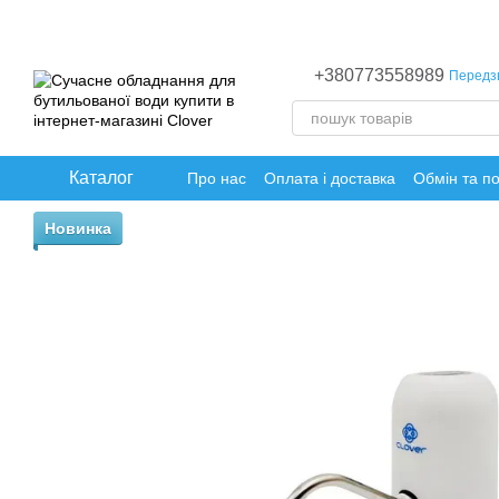
Перейти до основного контенту
+380773558989
Передз
Каталог
Про нас
Оплата і доставка
Обмін та п
Новинка