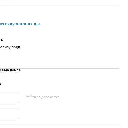
регляду оптових цін.
ик
озливу води
рична помпа
р
Увійти за допомогою