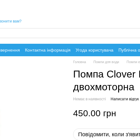
вонити вам?
овернення
Контактна інформація
Угода користувача
Публічна 
Головна
Помпи для води
Помпи е
Помпа Clover 
двохмоторна
Немає в наявності
Написати відгук
450.00 грн
Повідомити, коли з'яви