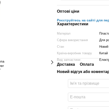
Оптові ціни
Реєструйтесь на сайті для пе
Характеристики
Матеріал
Пласт
Сфера використання
Для р
Стан
Новий
Країна-виробник товару
Китай
Вид запчастини
Елект
Доставка
Оплата
Новий відгук або комента