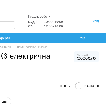
Графік роботи:
Вхід
Будні:
10:00–19:00
Сб:
12:00–18:00
оферта
Укр
лектричні
Помпи електричні Clover
К6 електрична
Артикул
C0000001790
Порівняти
В бажання
ться