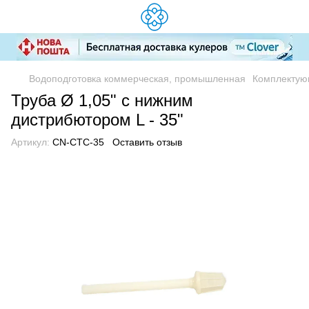
Водоподготовка коммерческая, промышленная
Комплектую
Труба Ø 1,05" с нижним
дистрибютором L - 35"
Артикул:
CN-CTC-35
Оставить отзыв