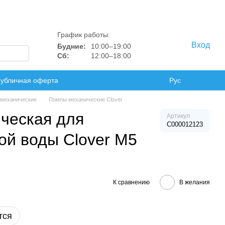
График работы:
Вход
Будние:
10:00–19:00
Сб:
12:00–18:00
убличная оферта
Рус
механические
Помпы механические Clover
ческая для
Артикул
C000012123
ой воды Clover M5
К сравнению
В желания
тся