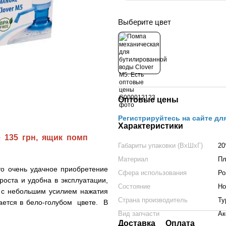
Выберите цвет
Оптовые цены
Регистрируйтесь на сайте дл
Характеристики
 135 грн, ящик помп
Габариты упаковки (ВхШхГ)
20
Материал
Пл
то очень удачное приобретение
Сфера использования
Ро
роста и удобна в эксплуатации,
Состояние
Но
 с небольшим усилием нажатия
Страна производитель
Ту
ается в бело-голубом цвете. В
Вид запчасти
Ак
Доставка
Оплата