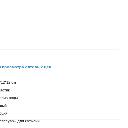
я просмотра оптовых цен.
*12*12 см
астик
злив воды
вый
рция
сессуары для бутылки