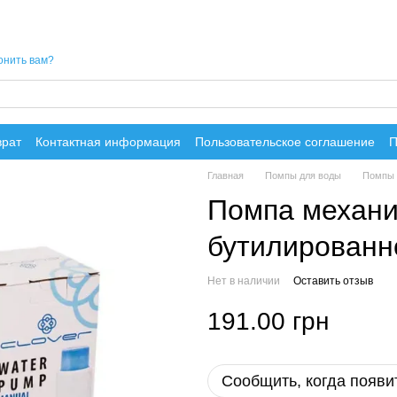
онить вам?
врат
Контактная информация
Пользовательское соглашение
П
Главная
Помпы для воды
Помпы 
Помпа механи
бутилированн
Нет в наличии
Оставить отзыв
191.00 грн
Сообщить, когда появи