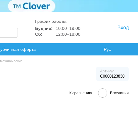
График работы:
Вход
Будние:
10:00–19:00
Сб:
12:00–18:00
убличная оферта
Рус
механические
Артикул
C0000123830
К сравнению
В желания