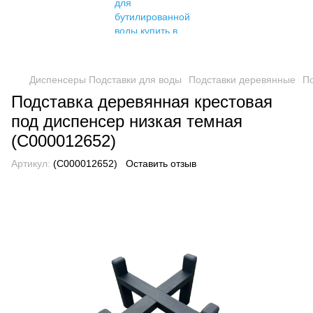
Диспенсеры Подставки для воды
Подставки деревянные
По
Подставка деревянная крестовая
под диспенсер низкая темная
(С000012652)
Артикул:
(С000012652)
Оставить отзыв