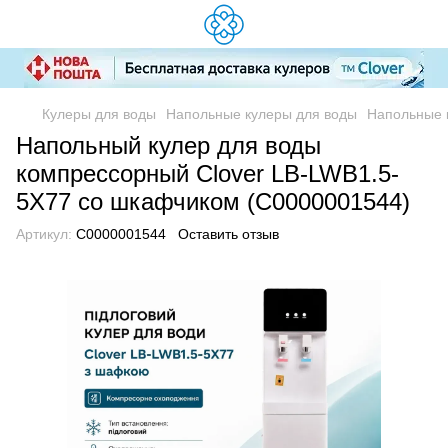
Кулеры для воды
Напольные кулеры для воды
Напольные 
Напольный кулер для воды
компрессорный Clover LB-LWB1.5-
5X77 со шкафчиком (C0000001544)
Артикул:
C0000001544
Оставить отзыв