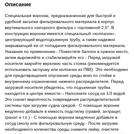
Описание
Специальная воронка, предназначенная для быстрой и
удобной засыпки фильтровального материала в корпус
вертикального напорного фильтра с горловиной 2,5″. В
конструкции воронки имеется специальный «колпачок»,
центрирующий водоподъемную трубу, а также надежно
закрывающий ее от попадания фильтровального материала.
Указания по применению:- Поместите баллон в нужное место,
затем выровняйте и стабилизируйте его.- Перед загрузкой
носителя закройте верхнюю часть стояка (рекомендуется
использовать заглушку или колпачок из ПВХ). Это необходимо
для предотвращения опускания среды вниз по стойке и
внутреннему ограничению нижнего распределителя. Перед
загрузкой носителя убедитесь, что подъемная трубка
находится в центре емкости.– Наполните сосуд на 1/3 водой.
Это снизит вероятность повреждения распределительной
системы при загрузке судна средой.- С помощью воронки
медленно добавьте в емкость подстилку (гравий, антрацит,
гранат и т.п.).- С помощью воронки медленно добавьте в
сосуд смолу или фильтровальную среду.- После загрузки
необходимого количества среды снимите лейку, очистите