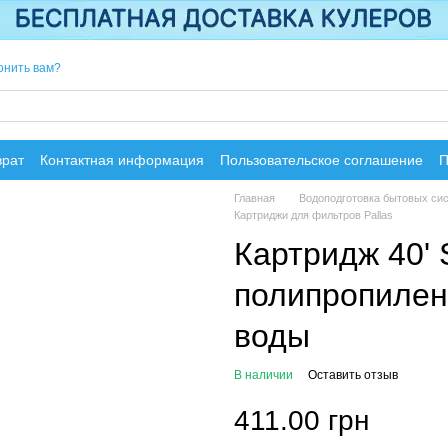
онить вам?
врат
Контактная информация
Пользовательское соглашение
П
Главная
Водоподготовка бытовых си
Картриджи для фильтров Pallas
Картридж 40' 
полипропилен
воды
В наличии
Оставить отзыв
411.00 грн