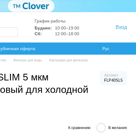
График работы:
Вход
Будние:
10:00–19:00
Сб:
12:00–18:00
убличная оферта
Рус
стем
Фильтры для воды
Картриджи для фильтров
SLIM 5 мкм
Артикул
FLP40SL5
овый для холодной
К сравнению
В желания