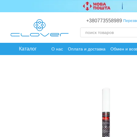
Перейти к основному контенту
+380773558989
Перезв
Каталог
О нас
Оплата и доставка
Обмен и воз