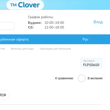
График работы:
Вход
Будние:
10:00–19:00
Сб:
12:00–18:00
убличная оферта
Рус
стем
Фильтры для воды
Картриджи для фильтров
Артикул
FLPl10sl10
К сравнению
В желания
тся