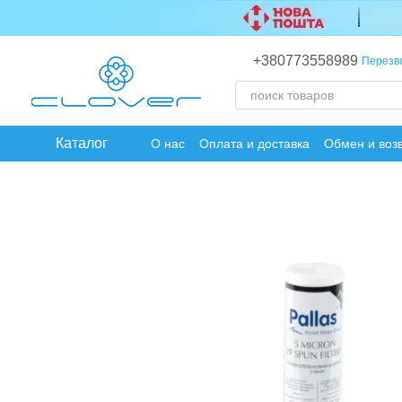
Перейти к основному контенту
+380773558989
Перезв
Каталог
О нас
Оплата и доставка
Обмен и воз