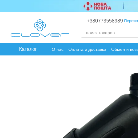
Перейти к основному контенту
+380773558989
Перезв
Каталог
О нас
Оплата и доставка
Обмен и воз