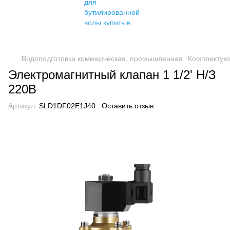
Водоподготовка коммерческая, промышленная
Комплектую
Электромагнитный клапан 1 1/2' Н/З
220В
Артикул:
SLD1DF02E1J40
Оставить отзыв