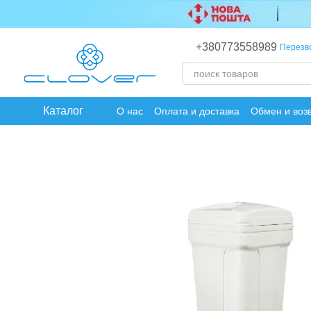
Перейти к основному контенту
+380773558989
Перезв
Каталог
О нас
Оплата и доставка
Обмен и воз