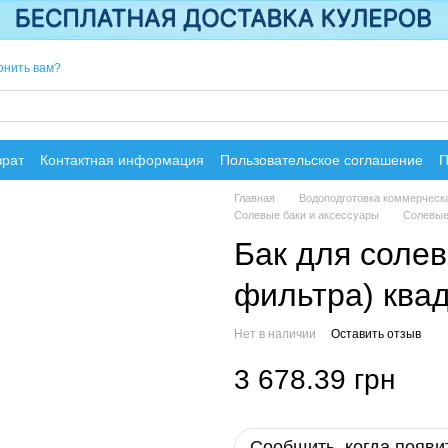
онить вам?
врат
Контактная информация
Пользовательское соглашение
П
Главная
Водоподготовка коммерческ
Солевые баки и аксессуары
Солевые 
Бак для солев
фильтра) ква
Нет в наличии
Оставить отзыв
3 678.39 грн
Сообщить, когда появи