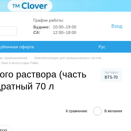
График работы:
Вход
Будние:
10:00–19:00
Сб:
12:00–18:00
убличная оферта
Рус
ая, промышленная
Комплектующие для промышленных систем
баки и аксессуары Pallas
ого раствора (часть
Артикул
BTS-70
дратный 70 л
К сравнению
В желания
тся