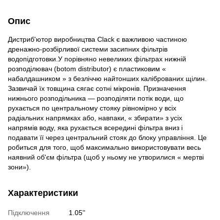
Опис
Дистриб'ютор виробництва Clack є важливою частиною
дренажно-розбірливої системи засипних фільтрів
водопідготовки.У порівняно невеликих фільтрах нижній
розподілювач (botom distributor) є пластиковим «
набалдашником » з безліччю найтонших каліброваних щілин.
Зазвичай їх товщина сягає сотні мікронів. Призначення
нижнього розподільника — розподіляти потік води, що
рухається по центральному стояку рівномірно у всіх
радіальних напрямках або, навпаки, « збирати» з усіх
напрямів воду, яка рухається всередині фільтра вниз і
подавати її через центральний стояк до блоку управління. Це
робиться для того, щоб максимально використовувати весь
наявний об'єм фільтра (щоб у ньому не утворилися « мертві
зони»).
Характеристики
Підключення
1.05''