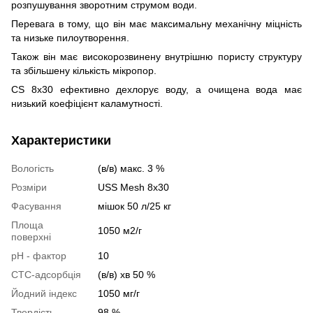
розпушування зворотним струмом води.
Перевага в тому, що він має максимальну механічну міцність
та низьке пилоутворення.
Також він має високорозвинену внутрішню пористу структуру
та збільшену кількість мікропор.
CS 8x30 ефективно дехлорує воду, а очищена вода має
низький коефіцієнт каламутності.
Характеристики
Вологість
(в/в) макс. 3 %
Розміри
USS Mesh 8x30
Фасування
мішок 50 л/25 кг
Площа
1050 м2/г
поверхні
pH - фактор
10
CTC-адсорбція
(в/в) хв 50 %
Йодний індекс
1050 мг/г
Твердість
98 %