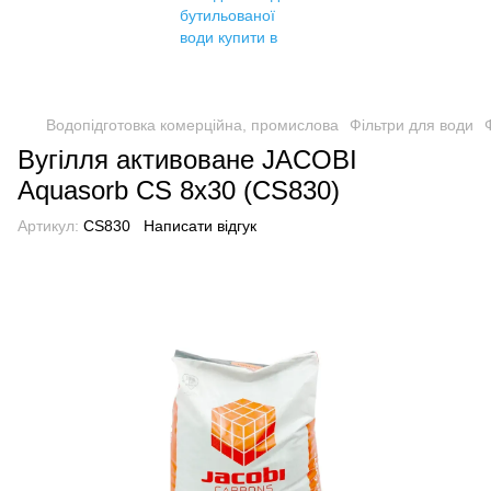
Водопідготовка комерційна, промислова
Фільтри для води
Вугілля активоване JACOBI
Aquasorb CS 8x30 (CS830)
Артикул:
CS830
Написати відгук