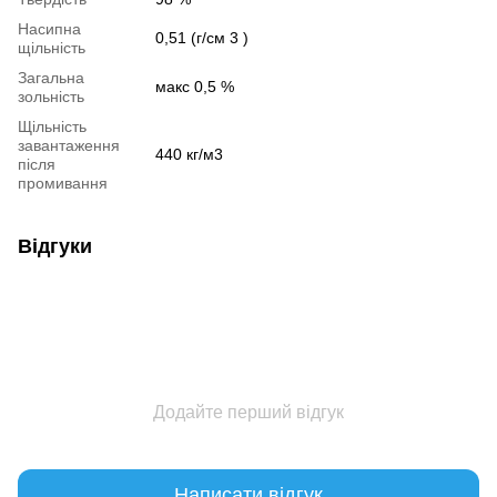
Насипна
0,51 (г/см 3 )
щільність
Загальна
макс 0,5 %
зольність
Щільність
завантаження
440 кг/м3
після
промивання
Відгуки
Додайте перший відгук
Написати відгук