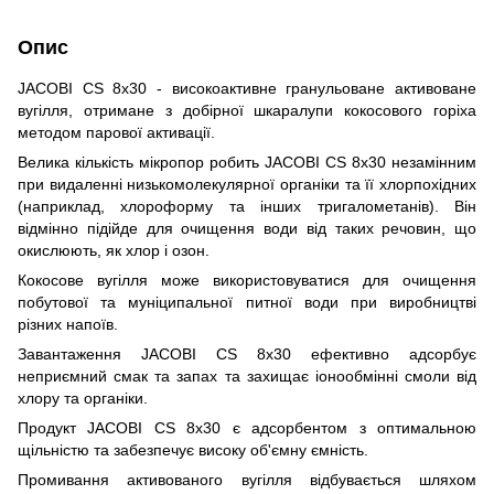
Опис
JACOBI CS 8x30 - високоактивне гранульоване активоване
вугілля, отримане з добірної шкаралупи кокосового горіха
методом парової активації.
Велика кількість мікропор робить JACOBI CS 8x30 незамінним
при видаленні низькомолекулярної органіки та її хлорпохідних
(наприклад, хлороформу та інших тригалометанів). Він
відмінно підійде для очищення води від таких речовин, що
окислюють, як хлор і озон.
Кокосове вугілля може використовуватися для очищення
побутової та муніципальної питної води при виробництві
різних напоїв.
Завантаження JACOBI CS 8x30 ефективно адсорбує
неприємний смак та запах та захищає іонообмінні смоли від
хлору та органіки.
Продукт JACOBI CS 8x30 є адсорбентом з оптимальною
щільністю та забезпечує високу об'ємну ємність.
Промивання активованого вугілля відбувається шляхом