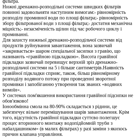
фільтра.
Нижні дренажно-розподільні системи швидких фільтрів
повинні задовольняти наступним вимогам:- рівномірність
розподілу промивної води по площі фільтра;- рівномірність
збору фільтрованої води з площі фільтра;- достатня механічна
міцність;- незасміченість щілин під час робочого циклу і
промиванні.
Для захисту нижньої дренажно-розподільчої системи від
продуктів руйнування завантаження, вона зазвичай
«закривається» шаром спеціальної засипки з гравію, що
називають «гравійною підкладкою». Висота гравійної
підкладки зазвичай перевищує верхній зріз дренажно-
розподільчої системи на 5 і більше сантиметрів.Наявність
гравійної підкладки сприяє, також, більш рівномірному
розподілу водяного потоку при проведенні зворотної
промивки і запобіганню утворення так званих «водяних
вимоїн».
У системах пом'якшення використання гравійної підсипки не
обов'язково!
Іонообмінна смола на 80-90% складається з рідини, це
забезпечує вільне перемішування шарів завантаження. Крім
того, відсутність гравійної підкладки суттєво полегшує
процес вторинного монтажу водопідйомній труби з
набалдашником» (в малих фільтрах) у разі заміни з якихось
причин клапана управління.