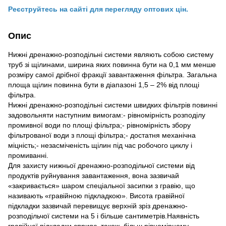
Реєструйтесь на сайті для перегляду оптових цін.
Опис
Нижні дренажно-розподільні системи являють собою систему
труб зі щілинами, ширина яких повинна бути на 0,1 мм менше
розміру самої дрібної фракції завантаження фільтра. Загальна
площа щілин повинна бути в діапазоні 1,5 – 2% від площі
фільтра.
Нижні дренажно-розподільні системи швидких фільтрів повинні
задовольняти наступним вимогам:- рівномірність розподілу
промивної води по площі фільтра;- рівномірність збору
фільтрованої води з площі фільтра;- достатня механічна
міцність;- незасміченість щілин під час робочого циклу і
промиванні.
Для захисту нижньої дренажно-розподільчої системи від
продуктів руйнування завантаження, вона зазвичай
«закривається» шаром спеціальної засипки з гравію, що
називають «гравійною підкладкою». Висота гравійної
підкладки зазвичай перевищує верхній зріз дренажно-
розподільчої системи на 5 і більше сантиметрів.Наявність
гравійної підкладки сприяє, також, більш рівномірному