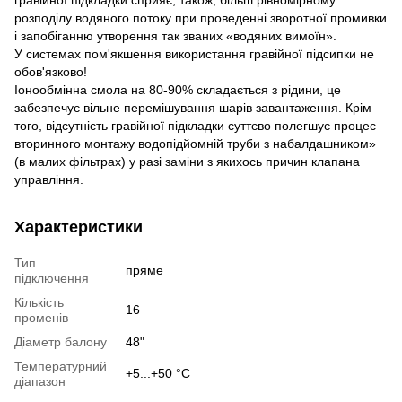
розподілу водяного потоку при проведенні зворотної промивки
і запобіганню утворення так званих «водяних вимоїн».
У системах пом'якшення використання гравійної підсипки не
обов'язково!
Іонообмінна смола на 80-90% складається з рідини, це
забезпечує вільне перемішування шарів завантаження. Крім
того, відсутність гравійної підкладки суттєво полегшує процес
вторинного монтажу водопідйомній труби з набалдашником»
(в малих фільтрах) у разі заміни з якихось причин клапана
управління.
Характеристики
Тип
пряме
підключення
Кількість
16
променів
Діаметр балону
48"
Температурний
+5...+50 °С
діапазон