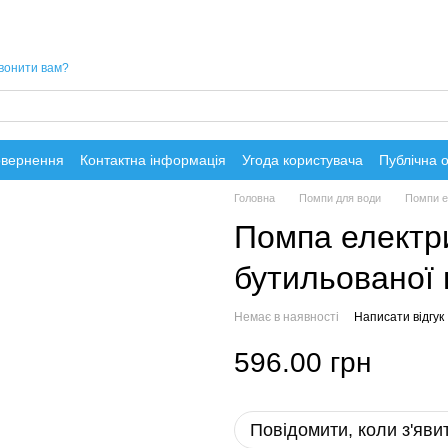
вонити вам?
овернення
Контактна інформація
Угода користувача
Публічна 
Головна
Помпи для води
Помпи е
Помпа електри
бутильованої 
Немає в наявності
Написати відгук
596.00 грн
Повідомити, коли з'яви