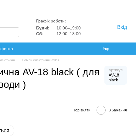
Графік роботи:
Вхід
Будні:
10:00–19:00
Сб:
12:00–18:00
оферта
Укр
лектричні
Помпи електричні Pallas
чна AV-18 black ( для
Артикул
AV-18
black
води )
Порівняти
В бажання
ться