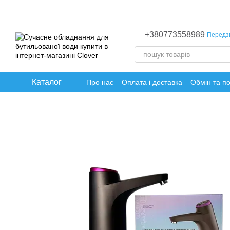
Перейти до основного контенту
+380773558989
Передз
Каталог
Про нас
Оплата і доставка
Обмін та п