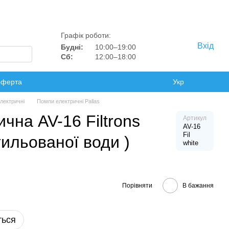
Графік роботи:
Вхід
Будні:
10:00–19:00
Сб:
12:00–18:00
оферта
Укр
лектричні
Помпи електричні Pallas
чна AV-16 Filtrons
Артикул
AV-16
Fil
тильованої води )
white
Порівняти
В бажання
ться