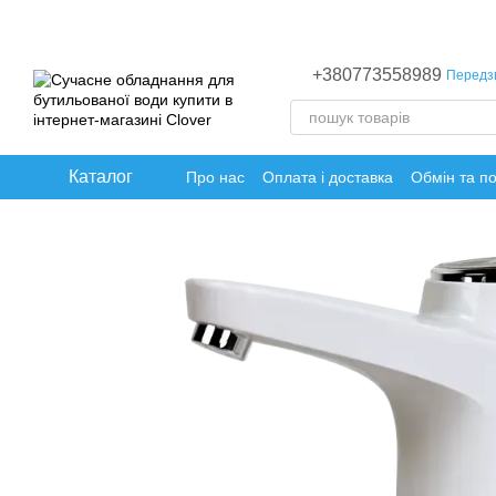
Перейти до основного контенту
+380773558989
Передз
Каталог
Про нас
Оплата і доставка
Обмін та п