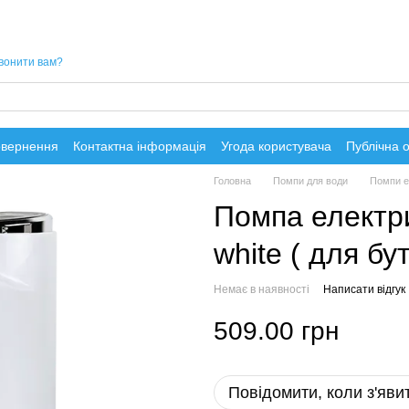
вонити вам?
овернення
Контактна інформація
Угода користувача
Публічна 
Головна
Помпи для води
Помпи е
Помпа електри
white ( для бу
Немає в наявності
Написати відгук
509.00 грн
Повідомити, коли з'яви