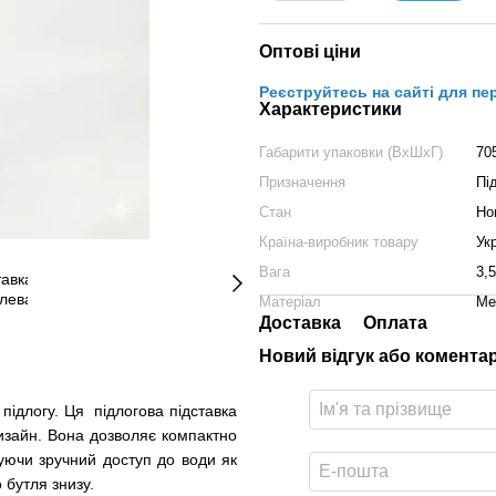
Оптові ціни
Реєструйтесь на сайті для пе
Характеристики
Габарити упаковки (ВхШхГ)
70
Призначення
Під
Стан
Но
Країна-виробник товару
Ук
Вага
3,5
Матеріал
Ме
Доставка
Оплата
Новий відгук або комента
підлогу. Ця підлогова підставка
дизайн. Вона дозволяє компактно
чуючи зручний доступ до води як
 бутля знизу.