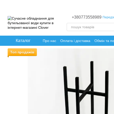
Перейти до основного контенту
+380773558989
Передз
Каталог
Про нас
Оплата і доставка
Обмін та п
Топ продажів