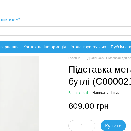
вонити вам?
овернення
Контактна інформація
Угода користувача
Публічна 
Головна
Диспенсери Підставки для в
Підставка ме
бутлі (C00002
В наявності
Написати відгук
809.00 грн
Купити