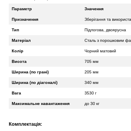
Параметр
Значення
Призначення
Зберігання та використа
Тип
Підлогова, двоярусна
Матеріал
Сталь з порошковим ф
Колір
Чорний матовий
Висота
705 мм
Ширина (по грані)
205 мм
Ширина (по діагоналі)
340 мм
Вага
3530 г
Максимальне навантаження
до 30 кг
Комплектація: