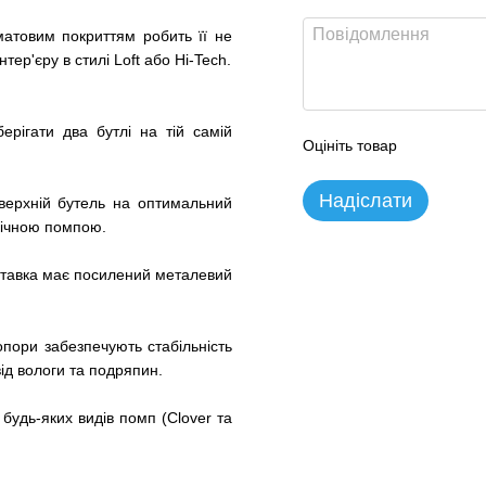
матовим покриттям робить її не
р'єру в стилі Loft або Hi-Tech.
рігати два бутлі на тій самій
Оцініть товар
Надіслати
верхній бутель на оптимальний
нічною помпою.
ідставка має посилений металевий
пори забезпечують стабільність
ід вологи та подряпин.
будь-яких видів помп (Clover та