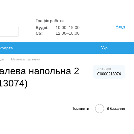
Графік роботи:
Вхід
Будні:
10:00–19:00
Сб:
12:00–18:00
оферта
Укр
оди
Металеві підставки
талева напольна 2
Артикул
C0000213074
13074)
Порівняти
В бажання