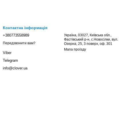
Контактна інформація
+380773558989
Україна, 03027, Київська обл.,
Фастівський р-н, с.Новосілки, вул.
Передзвонити вам?
Озерна, 25, 3 поверх, оф. 301
Мапа проїзду
Viber
Telegram
info@clover.ua