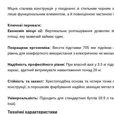
Міцна сталева конструкція у поєднанні зі стильним чорним 
лише функціональним елементом, а й повноцінною частиною інте
Ключові переваги:
Економія місця х2:
Вертикальне розташування дозволяє збе
площі, яку зазвичай займає один.
Покращена ергономіка:
Висота підставки 705 мм піднімає 
рівень для комфортного використання з електричною чи меха
Надійність професійного рівня:
При власній вазі у 3.5 кг п
каркас, здатний витримувати навантаження понад 20 кг.
Стійкість та захист:
Хрестоподібна основа та чотири точки о
конструкції, а порошкове фарбування надійно захищає метал в
Універсальність:
Підходить для стандартних бутлів 18.9 л та 
інші).
Технічні характеристики