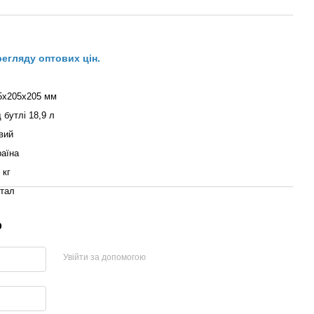
регляду оптових цін.
5х205х205 мм
 бутлі 18,9 л
вий
раїна
 кг
тал
р
Увійти за допомогою