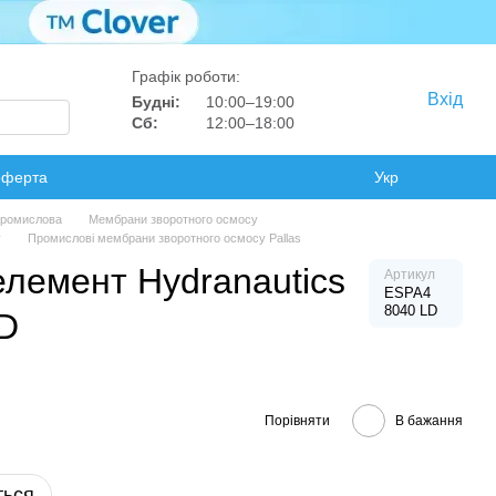
Графік роботи:
Вхід
Будні:
10:00–19:00
Сб:
12:00–18:00
оферта
Укр
 промислова
Мембрани зворотного осмосу
у
Промислові мембрани зворотного осмосу Pallas
лемент Hydranautics
Артикул
ESPA4
8040 LD
D
Порівняти
В бажання
ться