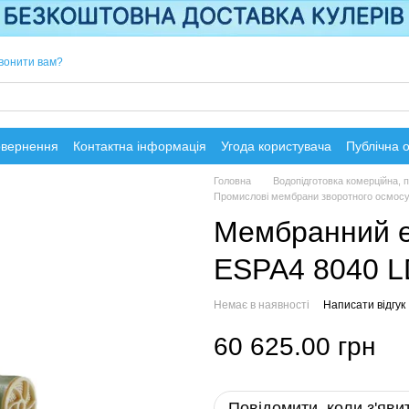
вонити вам?
овернення
Контактна інформація
Угода користувача
Публічна 
Головна
Водопідготовка комерційна,
Промислові мембрани зворотного осмос
Мембранний е
ESPA4 8040 L
Немає в наявності
Написати відгук
60 625.00 грн
Повідомити, коли з'яви