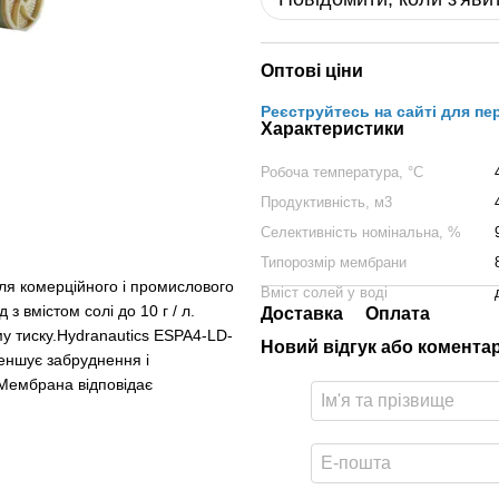
Оптові ціни
Реєструйтесь на сайті для пе
Характеристики
Робоча температура, °C
Продуктивність, м3
Селективність номінальна, %
Типорозмір мембрани
я комерційного і промислового
Вміст солей у воді
 вмістом солі до 10 г / л.
Доставка
Оплата
у тиску.Hydranautics ESPA4-LD-
Новий відгук або комента
еншує забруднення і
 Мембрана відповідає