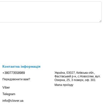
Контактна інформація
+380773558989
Україна, 03027, Київська обл.,
Фастівський р-н, с.Новосілки, вул.
Передзвонити вам?
Озерна, 25, 3 поверх, оф. 301
Мапа проїзду
Viber
Telegram
info@clover.ua