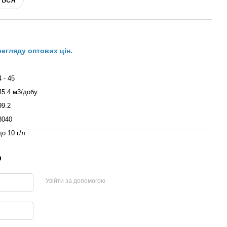
регляду оптових цін.
4 - 45
45.4 м3/добу
99.2
8040
до 10 г/л
р
Увійти за допомогою