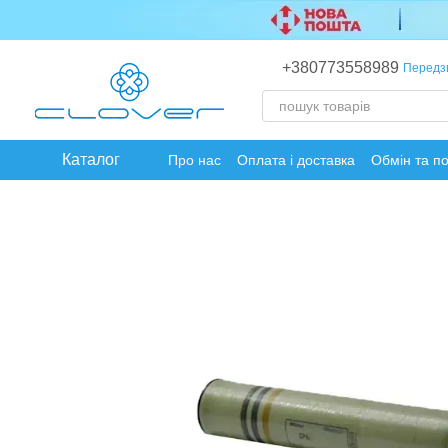
Перейти до основного контенту
+380773558989
Передз
Каталог
Про нас
Оплата і доставка
Обмін та п