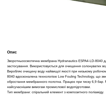
Опис
Зворотньоосмотична мембрана Hydranautics ESPA4-LD-8040 дл
застосування. Використовується для очищення солонуватих вод з
Виробляє очищену воду найвищої якості при низькому робочом
8040 вдосконалена технологією Low Fouling Technology, що зм
обростання мембранного полотна. Працює при тиску 6,9 бар.
найсучаснішим вимогам промислової водопідготовки.
Тип мембрани: спіральний елемент з композитного поліаміду.