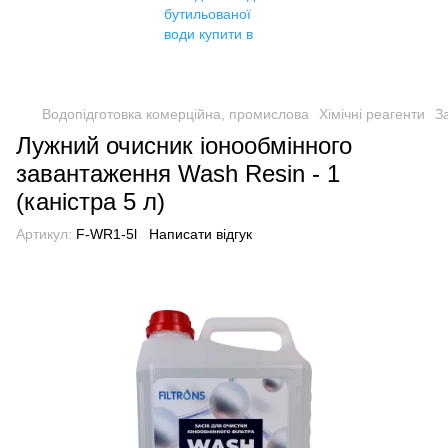
Водопідготовка комерційна, промислова
Хімічні реагенти
З
Лужний очисник іонообмінного
завантаження Wash Resin - 1
(каністра 5 л)
Артикул:
F-WR1-5l
Написати відгук