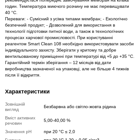
годин. Температура миючого розчину не має перевищувати
40 °C.
Переваги: - Сумісний з усіма типами мембран; - Екологічно
безпечний продукт; - Дозволений для використання в
технології підготовки питної води, а також в технологічних
процесах харчової промисловості. При користуванні
реагентом Smart Clean 108 необхідно використовувати засоби
індивідуального захисту. Зберігати у критому та добре
вентильованому приміщенні при температурі від +5 до +35 °C.
Гарантійний термін зберігання – 12 місяців від дати
виробництва зазначеної на упаковці, але не більше 4 тижнів
після її відкриття.
Характеристики
Зовнішній
Безбарвна або світло-жовта рідина
вигляд
Вміст активних
5,00-40,00 %
речовин
Значення рН
при 20 °С ≤ 2,0
Густина
при 20 °С 1,20 ± 0,05 г/см3