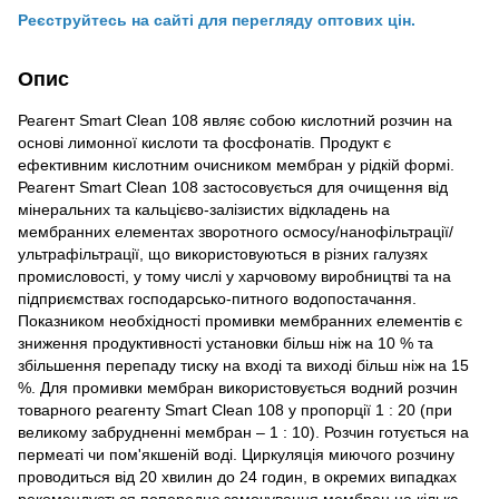
Реєструйтесь на сайті для перегляду оптових цін.
Опис
Реагент Smart Clean 108 являє собою кислотний розчин на
основі лимонної кислоти та фосфонатів. Продукт є
ефективним кислотним очисником мембран у рідкій формі.
Реагент Smart Clean 108 застосовується для очищення від
мінеральних та кальцієво-залізистих відкладень на
мембранних елементах зворотного осмосу/нанофільтрації/
ультрафільтрації, що використовуються в різних галузях
промисловості, у тому числі у харчовому виробництві та на
підприємствах господарсько-питного водопостачання.
Показником необхідності промивки мембранних елементів є
зниження продуктивності установки більш ніж на 10 % та
збільшення перепаду тиску на вході та виході більш ніж на 15
%. Для промивки мембран використовується водний розчин
товарного реагенту Smart Clean 108 у пропорції 1 : 20 (при
великому забрудненні мембран – 1 : 10). Розчин готується на
пермеаті чи пом'якшеній воді. Циркуляція миючого розчину
проводиться від 20 хвилин до 24 годин, в окремих випадках
рекомендується попереднє замочування мембран на кілька