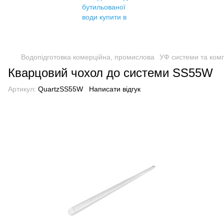
Водопідготовка комерційна, промислова
УФ системи та ком
Кварцовий чохол до системи SS55W
Артикул:
QuartzSS55W
Написати відгук