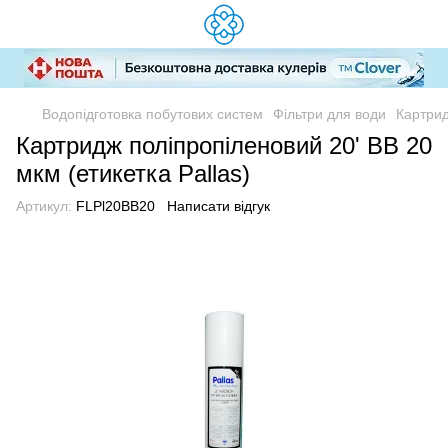
Водопідготовка побутових систем
Фільтри для води
Картрид
Картридж поліпропіленовий 20' ВВ 20
мкм (етикетка Pallas)
Артикул:
FLPl20ВВ20
Написати відгук