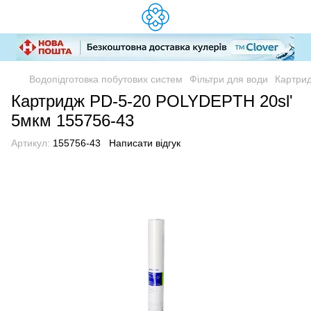
Водопідготовка побутових систем
Фільтри для води
Картрид
Картридж PD-5-20 POLYDEPTH 20sl'
5мкм 155756-43
Артикул:
155756-43
Написати відгук