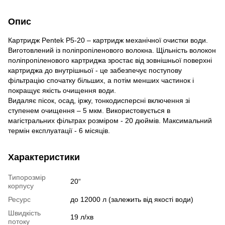
Опис
Картридж Pentek P5-20 – картридж механічної очистки води.
Виготовлений із поліпропіленового волокна. Щільність волокон
поліпропіленового картриджа зростає від зовнішньої поверхні
картриджа до внутрішньої - це забезпечує поступову
фільтрацію спочатку більших, а потім менших частинок і
покращує якість очищення води.
Видаляє пісок, осад, іржу, тонкодисперсні включення зі
ступенем очищення – 5 мкм. Використовується в
магістральних фільтрах розміром - 20 дюймів. Максимальний
термін експлуатації - 6 місяців.
Характеристики
Типорозмір
20“
корпусу
Ресурс
до 12000 л (залежить від якості води)
Швидкість
19 л/хв
потоку