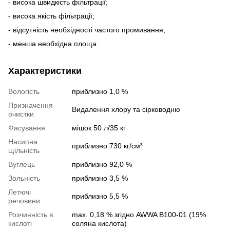
- висока швидкість фільтрації;
- висока якість фільтрації;
- відсутність необхідності частого промивання;
- менша необхідна площа.
Характеристики
Вологість
приблизно 1,0 %
Призначення
Видалення хлору та сірководню
очистки
Фасування
мішок 50 л/35 кг
Насипна
приблизно 730 кг/см³
щільність
Вуглець
приблизно 92,0 %
Зольність
приблизно 3,5 %
Летючі
приблизно 5,5 %
речовини
Розчинність в
max. 0,18 % згідно AWWA B100-01 (19%
кислоті
соляна кислота)