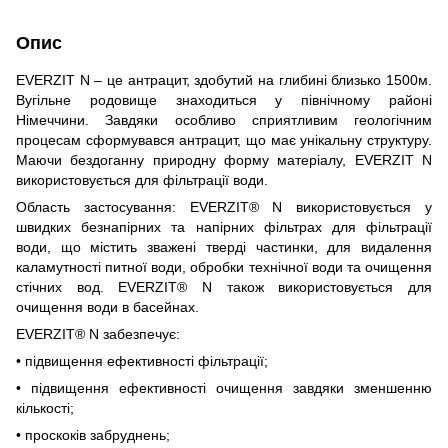
Опис
EVERZIT N – це антрацит, здобутий на глибині близько 1500м.
Вугільне родовище знаходиться у північному районі
Німеччини. Завдяки особливо сприятливим геологічним
процесам сформувався антрацит, що має унікальну структуру.
Маючи бездоганну природну форму матеріалу, EVERZIT N
використовується для фільтрації води.
Область застосування: EVERZIT® N використовується у
швидких безнапірних та напірних фільтрах для фільтрації
води, що містить зважені тверді частинки, для видалення
каламутності питної води, обробки технічної води та очищення
стічних вод. EVERZIT® N також використовується для
очищення води в басейнах.
EVERZIT® N забезпечує:
• підвищення ефективності фільтрації;
• підвищення ефективності очищення завдяки зменшенню
кількості;
• проскоків забруднень;