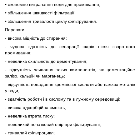
• економне витрачання води для промивання;
• збільшення швидкості фільтрації;
• збільшення тривалості циклу фільтрування.
Переваги:
- висока міцність до стирання;
- чудова здатність до сепарації шарів після зворотного
промивання;
- невелика схильність до цементування;
- відсутність злипання таких компонентів, як цементаційне
залізо, кальцій чи марганець;
- відсутність попадання кремнієвої кислоти або важких металів
у води;
- здатність роботи і в кислому та в лужному середовищі;
- висока адсорбційна ємність;
- невелика втрата тиску;
- невеликий початковий опір при фільтруванні;
- тривалий фільтроцикл;