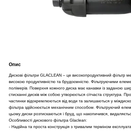
Опис
Дискові фільтри GLACLEAN – це високопродуктивний фільтр мех
високою продуктивністю та брудоємністю. Фільтруючими елеме
полімерів. Поверхня кожного диска має канавки із заданою ш
стисканні дисків між собою утворюється сітчаста структура. Пр
частинки відокремлюються від води та залишаються у міждиск
фільтра здійснюється механічним способом. Фільтруючий елемен
цьому диски розтискаються і бруд, що накопичився, видаляєт
Особливості дискового фільтра Glaclean:
- Надійна та проста конструкція з тривалим терміном експлуата