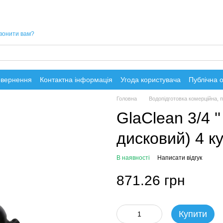
вонити вам?
овернення
Контактна інформація
Угода користувача
Публічна 
Головна
Водопідготовка комерційна,
GlaClean 3/4 '
дисковий) 4 ку
В наявності
Написати відгук
871.26 грн
Купити