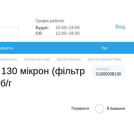
Графік роботи:
Вхід
Будні:
10:00–19:00
Сб:
12:00–18:00
оферта
Укр
 промислова
Фільтри для води
Дискові фільтри
Дискові фільтри Pallas
' 130 мікрон (фільтр
Артикул
G100D20B130
б/г
Порівняти
В бажання