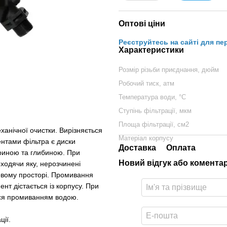
Оптові ціни
Реєструйтесь на сайті для пе
Характеристики
Розмір різьби приєднання, дюйм
Робочий тиск, атм
Температура води, °С
Ступінь фільтрації, мкм
Площа фільтрації, см2
анічної очистки. Вирізняється
Матеріал корпусу
нтами фільтра є диски
Доставка
Оплата
ириною та глибиною. При
Новий відгук або комента
оходячи яку, нерозчинені
овому просторі. Промивання
т дістається із корпусу. При
ься промиванням водою.
ції.