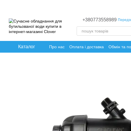
Перейти до основного контенту
+380773558989
Передз
Каталог
Про нас
Оплата і доставка
Обмін та п