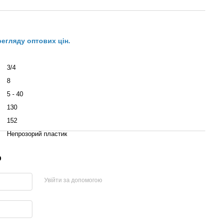
регляду оптових цін.
3/4
8
5 - 40
130
152
Непрозорий пластик
р
Увійти за допомогою