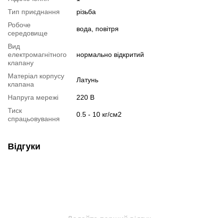
Тип приєднання
різьба
Робоче
вода, повітря
середовище
Вид
електромагнітного
нормально відкритий
клапану
Матеріал корпусу
Латунь
клапана
Напруга мережі
220 В
Тиск
0.5 - 10 кг/см2
спрацьовування
Відгуки