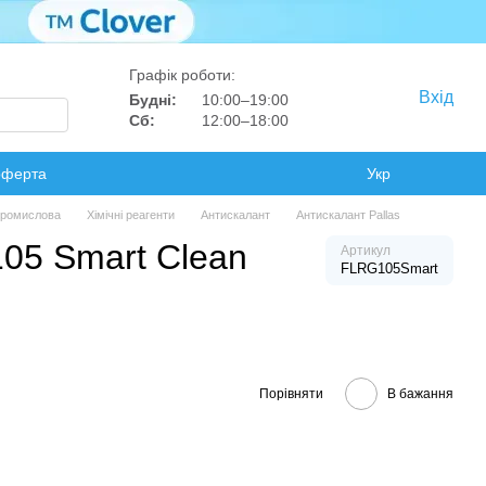
Графік роботи:
Вхід
Будні:
10:00–19:00
Сб:
12:00–18:00
оферта
Укр
 промислова
Хімічні реагенти
Антискалант
Антискалант Pallas
05 Smart Clean
Артикул
FLRG105Smart
Порівняти
В бажання