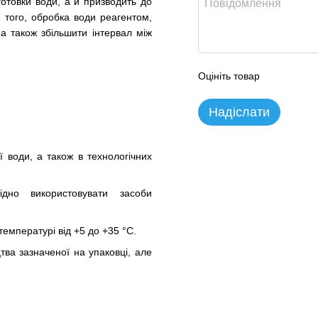
готовки води, а й призводить до
м того, обробка води реагентом,
а також збільшити інтервал між
Оцініть товар
Надіслати
ї води, а також в технологічних
дно використовувати засоби
емпературі від +5 до +35 °C.
тва зазначеної на упаковці, але