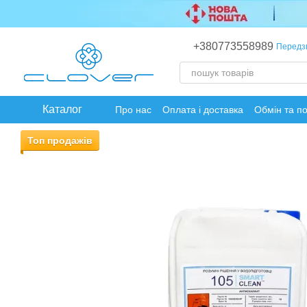
Перейти до основного контенту
+380773558989
Передз
Каталог
Про нас
Оплата і доставка
Обмін та п
Топ продажів