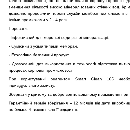
та/або підкислення, що не тільки значно спрощує процес під
зменшення кількості високо мінералізованих стічних вод. Крі
дозволяє продовжити термін служби мембранних елементів, 
їхніми промивками у 2 - 4 рази.
Переваги:
- Ефективний для жорсткої води різної мінералізації.
- Сумісний з усіма типами мембран.
- Екологічно безпечний продукт.
- Дозволений для використання в технології підготовки питно
процесах харчової промисловості.
При користуванні реагентом Smart Clean 105 необхі
індивідуального захисту.
Зберігати у критому та добре вентильованому приміщенні при т
Гарантійний термін зберігання – 12 місяців від дати виробниц
не більше 4 тижнів після її відкриття.