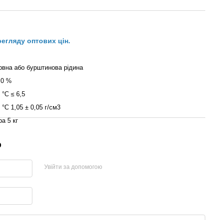
регляду оптових цін.
рвна або бурштинова рідина
,0 %
 °С ≤ 6,5
 °С 1,05 ± 0,05 г/см3
ра 5 кг
р
Увійти за допомогою