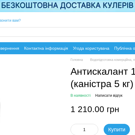
вонити вам?
овернення
Контактна інформація
Угода користувача
Публічна 
Головна
Водопідготовка комерційна,
Антискалант 1
(каністра 5 кг)
В наявності
Написати відгук
1 210.00 грн
Купити