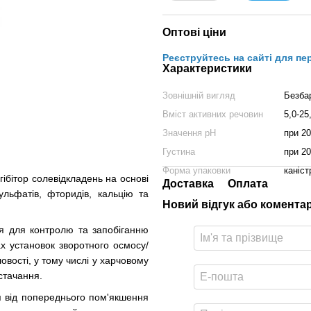
Оптові ціни
Реєструйтесь на сайті для пе
Характеристики
Зовнішній вигляд
Безба
Вміст активних речовин
5,0-25
Значення рН
при 20
Густина
при 20
Форма упаковки
каніст
ібітор солевідкладень на основі
Доставка
Оплата
сульфатів, фторидів, кальцію та
Новий відгук або комента
ся для контролю та запобіганню
х установок зворотного осмосу/
овості, у тому числі у харчовому
стачання.
я від попереднього пом'якшення