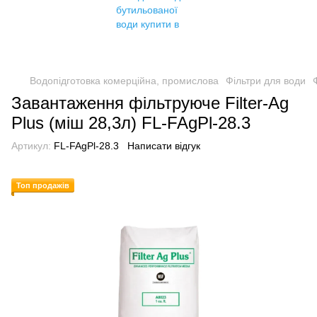
Водопідготовка комерційна, промислова
Фільтри для води
Завантаження фільтруюче Filter-Ag
Plus (міш 28,3л) FL-FAgPl-28.3
Артикул:
FL-FAgPl-28.3
Написати відгук
Топ продажів