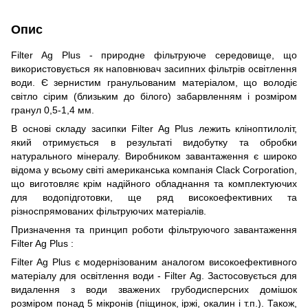
Опис
Filter Ag Plus - природне фільтруюче середовище, що
використовується як наповнювач засипних фільтрів освітлення
води. Є зернистим гранульованим матеріалом, що володіє
світло сірим (близьким до білого) забарвленням і розміром
гранул 0,5-1,4 мм.
В основі складу засипки Filter Ag Plus лежить кліноптилоліт,
який отримується в результаті видобутку та обробки
натурального мінералу. Виробником завантаження є широко
відома у всьому світі американська компанія Clack Corporation,
що виготовляє крім надійного обладнання та комплектуючих
для водопідготовки, ще ряд високоефективних та
різноспрямованих фільтруючих матеріалів.
Призначення та принцип роботи фільтруючого завантаження
Filter Ag Plus :
Filter Ag Plus є модернізованим аналогом високоефективного
матеріалу для освітлення води - Filter Ag. Застосовується для
видалення з води зважених грубодисперсних домішок
розміром понад 5 мікронів (піщинок, іржі, окалин і т.п.). Також,