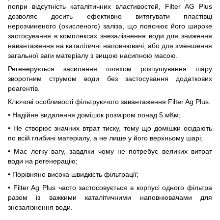
попри відсутність каталітичних властивостей, Filter AG Plus
дозволяє досить ефективно витягувати пластівці
нерозчиненого (окисленого) заліза, що пояснює його широке
застосування в комплексах знезалізнення води для зниження
навантаження на каталітичні наповнювачі, або для зменшення
загальної ваги матеріалу з вищою насипною масою.
Регенерується засипання шляхом розпушування шару
зворотним струмом води без застосування додаткових
реагентів.
Ключові особливості фільтруючого завантаження Filter Ag Plus:
• Надійне видалення домішок розміром понад 5 мКм;
• Не створює значних втрат тиску, тому що домішки осідають
по всій глибині матеріалу, а не лише у його верхньому шарі;
• Має легку вагу, завдяки чому не потребує великих витрат
води на регенерацію;
• Порівняно висока швидкість фільтрації;
• Filter Ag Plus часто застосовується в корпусі одного фільтра
разом із важкими каталітичними наповнювачами для
знезалізнення води.