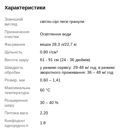
Характеристики
Зовнішній
світло-сірі легкі гранули
вигляд
Призначення
Освітлення води
очистки
Фасування
мішок 28,3 л/22,7 кг
Щільність
0,80 г/см³
Висота шару
61 - 91 см (24 - 36 дюймів)
Швидкість
у режимі сервісу: 29-48 м/ год; в режимі
обробки
зворотного промивання: 36 – 48 м/ год
Розмір, мм
0,60 – 1,41
Максимальна
60 °С
температура
Розширення
30 – 40 %
шару
Питома вага
2,20
Коефіцієнт
1.8
однорідності