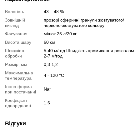
Вологість
43 – 48 %
Зовнішній
прозорі сферичні гранули жовтуватого/
вигляд
червоно-жовтуватого кольору
Фасування
мішок 25 л/20 кг
Висота шару
60 см
Швидкість
5-40 м/год Швидкість промивання розсолом
обробки
2-7 м/год
Розмір, мм
0,3-1,2
Максимальна
4 - 120 °С
температура
Іонна форма
Na⁺
при постачанні
Коефіцієнт
1.6
однорідності
Відгуки