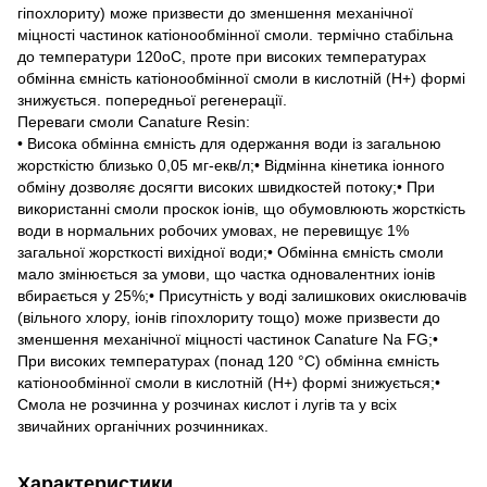
гіпохлориту) може призвести до зменшення механічної
міцності частинок катіонообмінної смоли. термічно стабільна
до температури 120оС, проте при високих температурах
обмінна ємність катіонообмінної смоли в кислотній (Н+) формі
знижується. попередньої регенерації.
Переваги смоли Canature Resin:
• Висока обмінна ємність для одержання води із загальною
жорсткістю близько 0,05 мг-екв/л;• Відмінна кінетика іонного
обміну дозволяє досягти високих швидкостей потоку;• При
використанні смоли проскок іонів, що обумовлюють жорсткість
води в нормальних робочих умовах, не перевищує 1%
загальної жорсткості вихідної води;• Обмінна ємність смоли
мало змінюється за умови, що частка одновалентних іонів
вбирається у 25%;• Присутність у воді залишкових окислювачів
(вільного хлору, іонів гіпохлориту тощо) може призвести до
зменшення механічної міцності частинок Сanature Na FG;•
При високих температурах (понад 120 °C) обмінна ємність
катіонообмінної смоли в кислотній (Н+) формі знижується;•
Смола не розчинна у розчинах кислот і лугів та у всіх
звичайних органічних розчинниках.
Характеристики