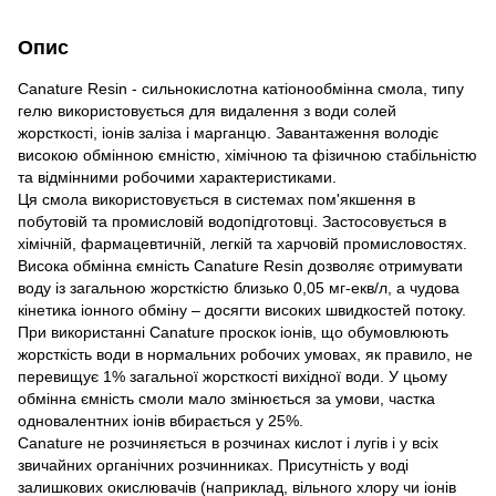
Опис
Canature Resin - сильнокислотна катіонообмінна смола, типу
гелю використовується для видалення з води солей
жорсткості, іонів заліза і марганцю. Завантаження володіє
високою обмінною ємністю, хімічною та фізичною стабільністю
та відмінними робочими характеристиками.
Ця смола використовується в системах пом'якшення в
побутовій та промисловій водопідготовці. Застосовується в
хімічній, фармацевтичній, легкій та харчовій промисловостях.
Висока обмінна ємність Canature Resin дозволяє отримувати
воду із загальною жорсткістю близько 0,05 мг-екв/л, а чудова
кінетика іонного обміну – досягти високих швидкостей потоку.
При використанні Canature проскок іонів, що обумовлюють
жорсткість води в нормальних робочих умовах, як правило, не
перевищує 1% загальної жорсткості вихідної води. У цьому
обмінна ємність смоли мало змінюється за умови, частка
одновалентних іонів вбирається у 25%.
Сanature не розчиняється в розчинах кислот і лугів і у всіх
звичайних органічних розчинниках. Присутність у воді
залишкових окислювачів (наприклад, вільного хлору чи іонів